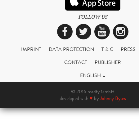
FOLLOW US
Facebook
Twitter
YouTub
Ins
IMPRINT
DATA PROTECTION
T & C
PRESS
CONTACT
PUBLISHER
ENGLISH
© 2016 readfy GmbH
developed with
♥
by
Johnny Bytes