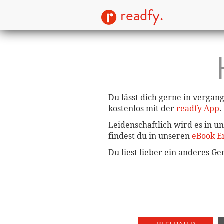
readfy.
Du lässt dich gerne in vergan
kostenlos mit der
readfy App
.
Leidenschaftlich wird es in u
findest du in unseren
eBook E
Du liest lieber ein anderes G