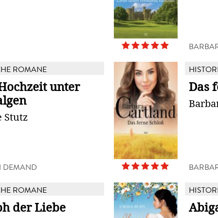
BARBAR
CHE ROMANE
HISTOR
Hochzeit unter
Das f
lgen
Barba
e Stutz
N DEMAND
BARBAR
CHE ROMANE
HISTOR
h der Liebe
Abig