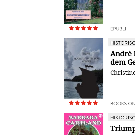
EPUBLI
HISTORIS
Andrè 
dem Ga
Christin
BOOKS O
HISTORIS
Triump