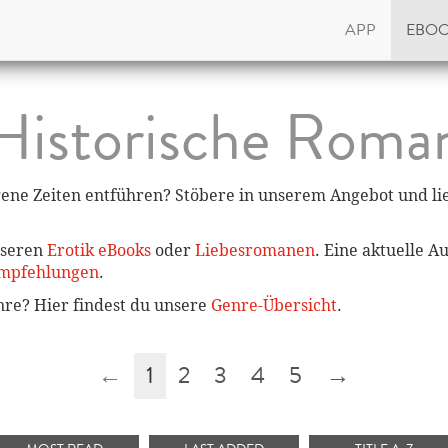
APP
EBO
Historische Roma
gene Zeiten entführen? Stöbere in unserem Angebot und li
nseren
Erotik eBooks
oder
Liebesromanen
. Eine aktuelle A
mpfehlungen
.
enre? Hier findest du unsere
Genre-Übersicht
.
←
1
2
3
4
5
→