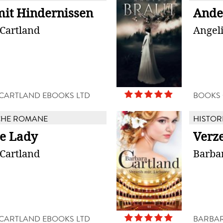
mit Hindernissen
Ande
Cartland
Angel
CARTLAND EBOOKS LTD
BOOKS
CHE ROMANE
HISTOR
te Lady
Verze
Cartland
Barba
CARTLAND EBOOKS LTD
BARBAR