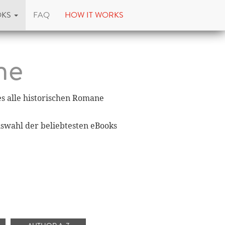
OKS
FAQ
HOW IT WORKS
ne
es alle historischen Romane
uswahl der beliebtesten eBooks