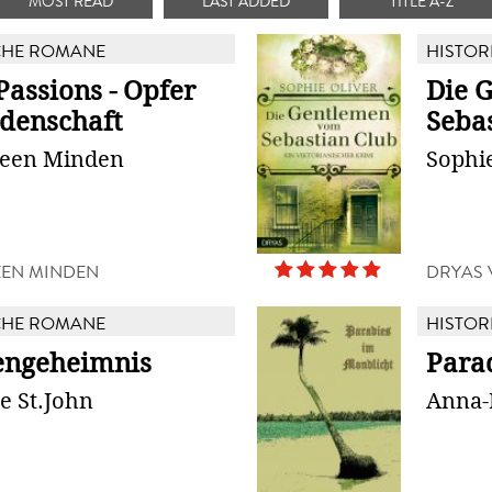
MOST READ
LAST ADDED
TITLE A-Z
CHE ROMANE
HISTOR
Passions - Opfer
Die 
idenschaft
Seba
reen Minden
Sophie
EEN MINDEN
DRYAS 
CHE ROMANE
HISTOR
engeheimnis
Para
e St.John
Anna-