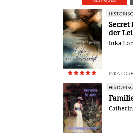
BEST RATED
HISTORIS
Secret 
der Le
Inka Lo
INKA LOR
HISTORIS
Famili
Catherin