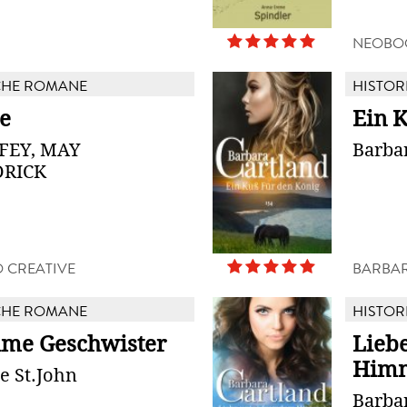
NEOBO
CHE ROMANE
HISTOR
e
Ein 
FEY, MAY
Barba
RICK
 CREATIVE
BARBAR
CHE ROMANE
HISTOR
me Geschwister
Lieb
Him
e St.John
Barba