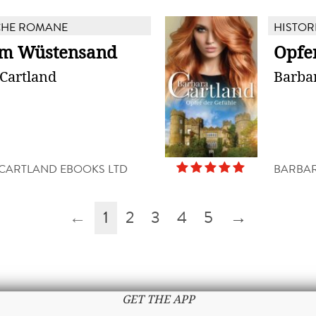
CHE ROMANE
HISTOR
im Wüstensand
Opfe
Cartland
Barba
CARTLAND EBOOKS LTD
BARBAR
←
1
2
3
4
5
→
GET THE APP