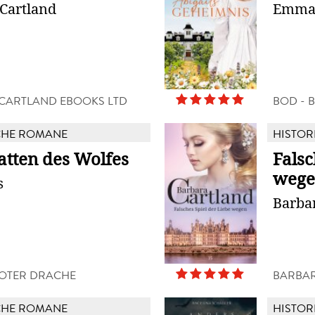
Cartland
Emma
CARTLAND EBOOKS LTD
BOD - 
CHE ROMANE
HISTOR
atten des Wolfes
Falsc
wege
s
Barba
ROTER DRACHE
BARBAR
CHE ROMANE
HISTOR