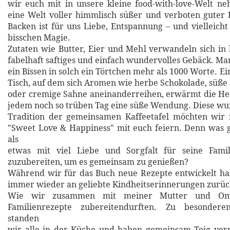
wir euch mit in unsere kleine food-with-love-Welt n
eine Welt voller himmlisch süßer und verboten guter
Backen ist für uns Liebe, Entspannung – und vielleicht
bisschen Magie.
Zutaten wie Butter, Eier und Mehl verwandeln sich in h
fabelhaft saftiges und einfach wundervolles Gebäck. Ma
ein Bissen in solch ein Törtchen mehr als 1000 Worte. E
Tisch, auf dem sich Aromen wie herbe Schokolade, süße
oder cremige Sahne aneinanderreihen, erwärmt die He
jedem noch so trüben Tag eine süße Wendung. Diese w
Tradition der gemeinsamen Kaffeetafel möchten wir
"Sweet Love & Happiness" mit euch feiern. Denn was g
als
etwas mit viel Liebe und Sorgfalt für seine Fami
zuzubereiten, um es gemeinsam zu genießen?
Während wir für das Buch neue Rezepte entwickelt ha
immer wieder an geliebte Kindheitserinnerungen zurü
Wie wir zusammen mit meiner Mutter und Oma
Familienrezepte zubereitendurften. Zu besonderen
standen
wir alle in der Küche und haben gemeinsam Teig verr