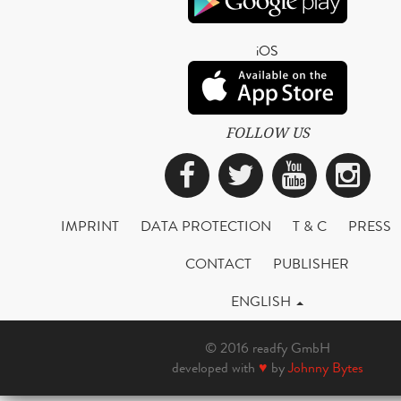
iOS
FOLLOW US
Facebook
Twitter
YouTub
Ins
IMPRINT
DATA PROTECTION
T & C
PRESS
CONTACT
PUBLISHER
ENGLISH
© 2016 readfy GmbH
developed with
♥
by
Johnny Bytes