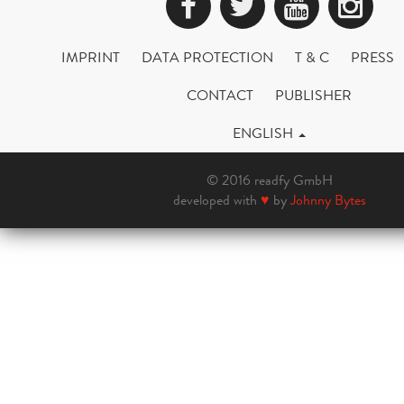
Facebook
Twitter
YouTub
Ins
IMPRINT
DATA PROTECTION
T & C
PRESS
CONTACT
PUBLISHER
ENGLISH
© 2016 readfy GmbH
developed with
♥
by
Johnny Bytes