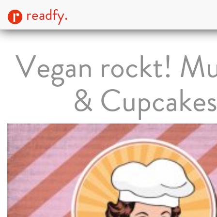
readfy.
Vegan rockt! Mu
& Cupcake