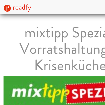
readfy.
mixtipp Spezia
Vorratshaltun
Krisenküch