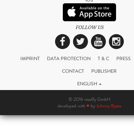
FOLLOW US
Facebook
Twitter
YouTub
Ins
IMPRINT
DATA PROTECTION
T & C
PRESS
CONTACT
PUBLISHER
ENGLISH
© 2016 readfy GmbH
developed with
♥
by
Johnny Bytes