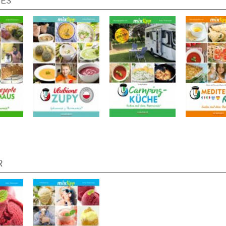
IES
R