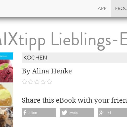
APP
EBO
IXtipp Lieblings-E
KOCHEN
By Alina Henke
Share this eBook with your frien
teilen
tweet
+1