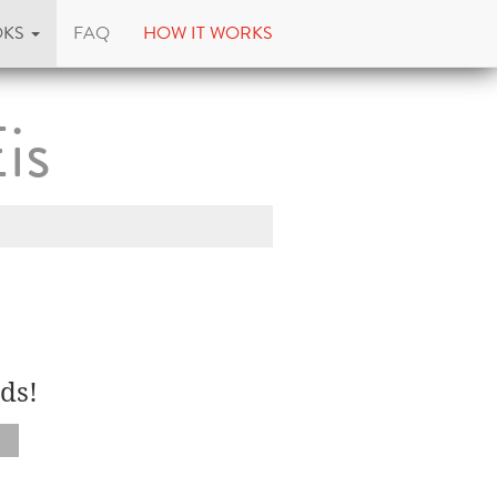
OKS
FAQ
HOW IT WORKS
is
ds!