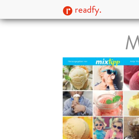
readfy.
M