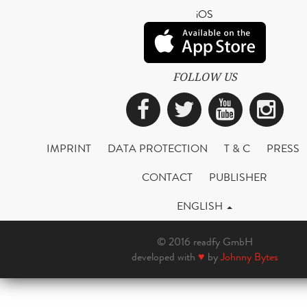
iOS
FOLLOW US
Facebook
Twitter
YouTub
Ins
IMPRINT
DATA PROTECTION
T & C
PRESS
CONTACT
PUBLISHER
ENGLISH
© 2016 readfy GmbH
developed with
♥
by
Johnny Bytes