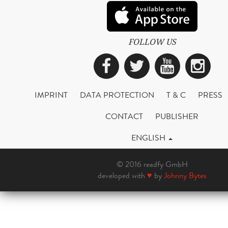
FOLLOW US
Facebook
Twitter
YouTub
Ins
IMPRINT
DATA PROTECTION
T & C
PRESS
CONTACT
PUBLISHER
ENGLISH
© 2016 readfy GmbH
developed with
♥
by
Johnny Bytes