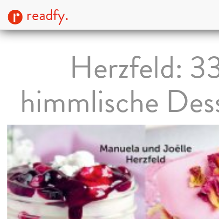
readfy.
Herzfeld: 3
himmlische Dess