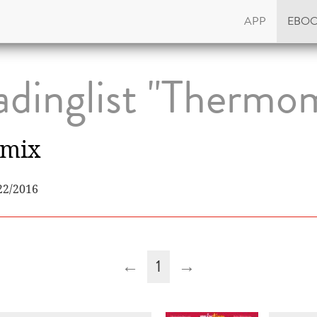
APP
EBO
dinglist "Thermo
mix
22/2016
←
1
→