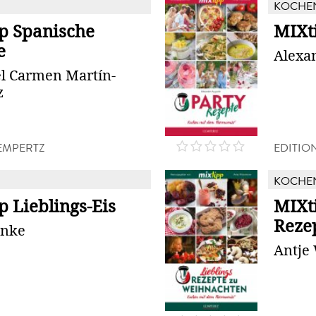
KOCHE
p Spanische
MIXti
e
Alexa
l Carmen Martín-
z
LEMPERTZ
EDITIO
KOCHE
 Lieblings-Eis
MIXti
Reze
enke
Antje