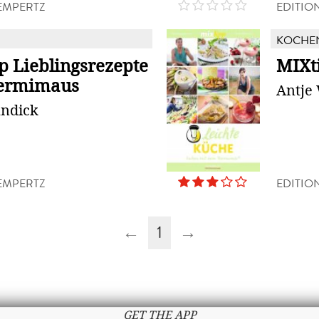
LEMPERTZ
EDITIO
KOCHE
p Lieblingsrezepte
MIXt
hermimaus
Antje
andick
LEMPERTZ
EDITIO
←
1
→
GET THE APP