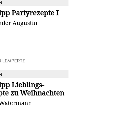
N
pp Partyrezepte I
nder Augustin
N LEMPERTZ
N
pp Lieblings-
pte zu Weihnachten
 Watermann