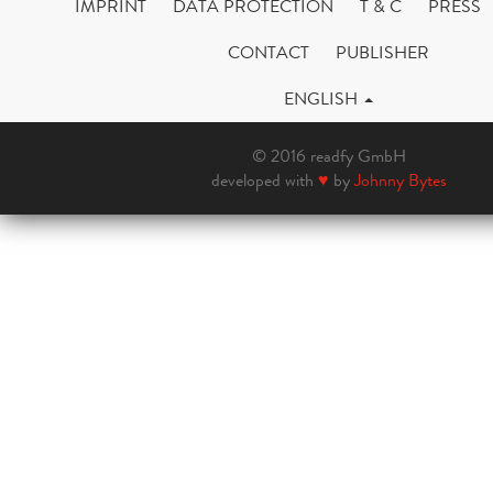
IMPRINT
DATA PROTECTION
T & C
PRESS
CONTACT
PUBLISHER
ENGLISH
© 2016 readfy GmbH
developed with
♥
by
Johnny Bytes