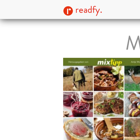
readfy.
M