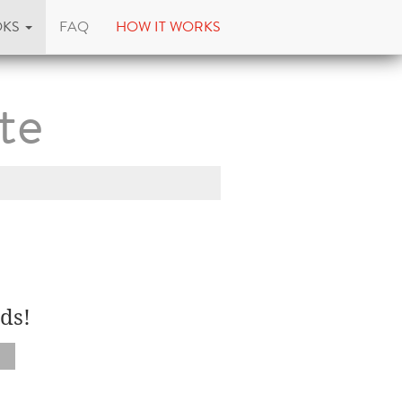
OKS
FAQ
HOW IT WORKS
te
ds!