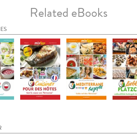
Related eBooks
IES
R