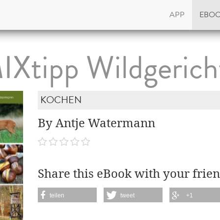
APP
EBO
IXtipp Wildgerich
KOCHEN
By Antje Watermann
Share this eBook with your frien
teilen
tweet
+1