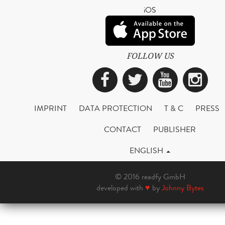
iOS
FOLLOW US
Facebook
Twitter
YouTub
Ins
IMPRINT
DATA PROTECTION
T & C
PRESS
CONTACT
PUBLISHER
ENGLISH
© 2016 readfy GmbH
developed with
♥
by
Johnny Bytes