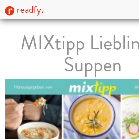
readfy.
MIXtipp Liebli
Suppen