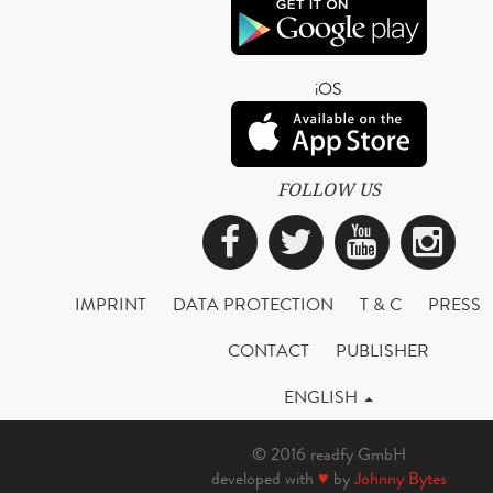
iOS
FOLLOW US
Facebook
Twitter
YouTub
Ins
IMPRINT
DATA PROTECTION
T & C
PRESS
CONTACT
PUBLISHER
ENGLISH
© 2016 readfy GmbH
developed with
♥
by
Johnny Bytes