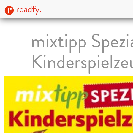
readfy.
mixtipp Spezia
Kinderspielze