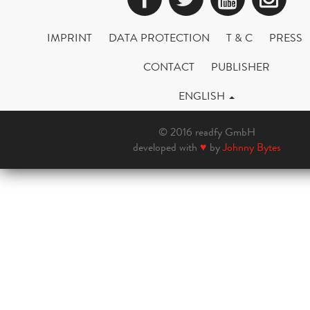
IMPRINT
DATA PROTECTION
T & C
PRESS
CONTACT
PUBLISHER
ENGLISH
© 2016 readfy GmbH
developed with
♥
by
Johnny Bytes