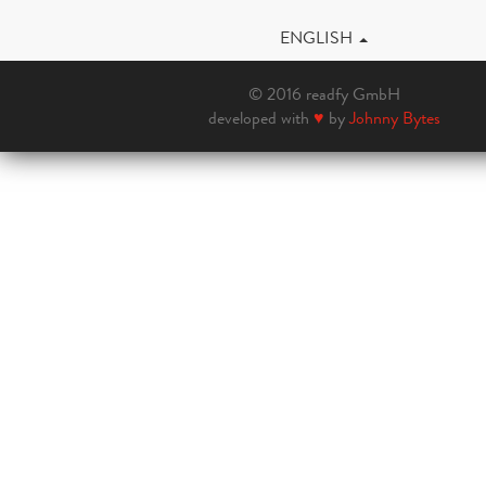
ENGLISH
© 2016 readfy GmbH
developed with
♥
by
Johnny Bytes