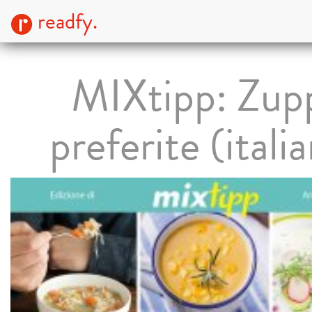
readfy.
MIXtipp: Zup
preferite (itali