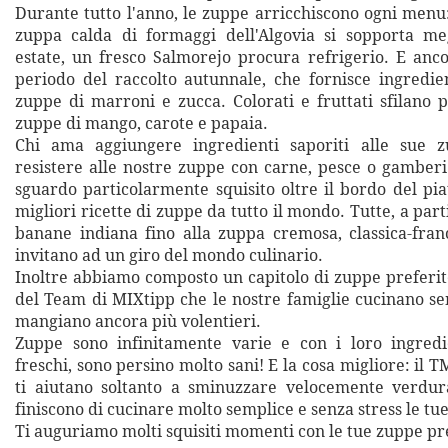
Durante tutto l'anno, le zuppe arricchiscono ogni menu
zuppa calda di formaggi dell'Algovia si sopporta meg
estate, un fresco Salmorejo procura refrigerio. E anco
periodo del raccolto autunnale, che fornisce ingredien
zuppe di marroni e zucca. Colorati e fruttati sfilano 
zuppe di mango, carote e papaia.
Chi ama aggiungere ingredienti saporiti alle sue 
resistere alle nostre zuppe con carne, pesce o gamberi
sguardo particolarmente squisito oltre il bordo del pia
migliori ricette di zuppe da tutto il mondo. Tutte, a part
banane indiana fino alla zuppa cremosa, classica-franc
invitano ad un giro del mondo culinario.
Inoltre abbiamo composto un capitolo di zuppe preferit
del Team di MIXtipp che le nostre famiglie cucinano se
mangiano ancora più volentieri.
Zuppe sono infinitamente varie e con i loro ingredi
freschi, sono persino molto sani! E la cosa migliore: il T
ti aiutano soltanto a sminuzzare velocemente verdur
finiscono di cucinare molto semplice e senza stress le tu
Ti auguriamo molti squisiti momenti con le tue zuppe pre