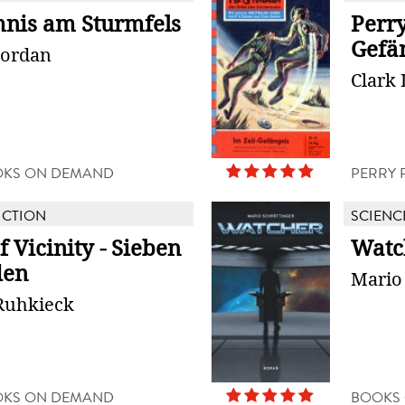
nis am Sturmfels
Perry
Gefä
Jordan
Clark 
OKS ON DEMAND
PERRY 
ICTION
SCIENC
f Vicinity - Sieben
Watc
den
Mario
Ruhkieck
OKS ON DEMAND
BOOKS