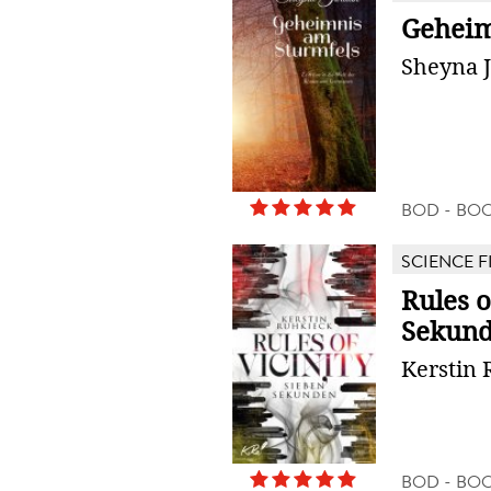
Geheim
Sheyna 
BOD - BO
SCIENCE F
Rules o
Sekun
Kerstin 
BOD - BO