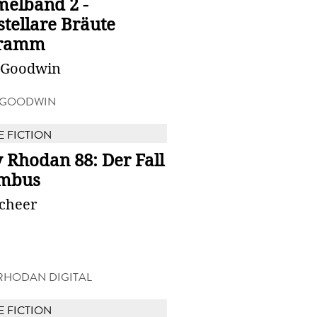
elband 2 -
stellare Bräute
gramm
 Goodwin
 GOODWIN
E FICTION
 Rhodan 88: Der Fall
mbus
Scheer
RHODAN DIGITAL
E FICTION