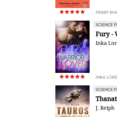
PERRY RH
SCIENCE F
Fury -
Inka Lo
INKA LOR
SCIENCE F
Thanat
J. Reiph