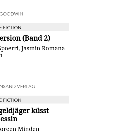
 GOODWIN
E FICTION
ersion (Band 2)
 Spoerri, Jasmin Romana
h
NSAND VERLAG
E FICTION
eldjäger küsst
essin
Loreen Minden