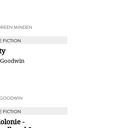
OREEN MINDEN
E FICTION
ty
 Goodwin
 GOODWIN
E FICTION
olonie -