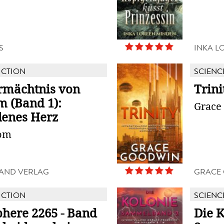
S
INKA L
ICTION
SCIENC
rmächtnis von
Trini
m (Band 1):
Grace
lenes Herz
oom
AND VERLAG
GRACE
ICTION
SCIENC
phere 2265 - Band
Die K