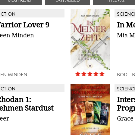
MOST READ
LAST ADDED
TITLE A-Z
ICTION
SCIENC
arrior Lover 9
In Me
reen Minden
Mia M
EEN MINDEN
BOD - 
ICTION
SCIENC
Rhodan 1:
Inter
ehmen Stardust
Prog
eer
Grace