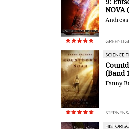
9: Ent
NOVA (S
Andreas
GREENLIG
SCIENCE F
Countd
(Band 1
Fanny B
STERNENS
HISTORIS