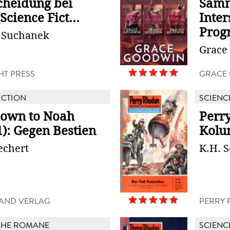
scheidung bei
Samm
cience Fict...
Inter
Pro
 Suchanek
Grace
HT PRESS
GRACE
ICTION
SCIENC
own to Noah
Perry
): Gegen Bestien
Kolu
echert
K.H. 
AND VERLAG
PERRY 
CHE ROMANE
SCIENC