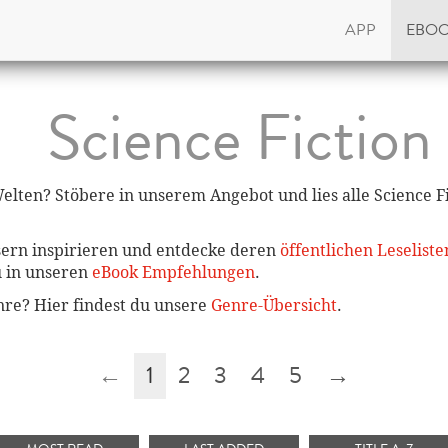
APP
EBO
Science Fiction
lten? Stöbere in unserem Angebot und lies alle Science Fi
sern inspirieren und entdecke deren
öffentlichen Leseliste
u in unseren
eBook Empfehlungen
.
enre? Hier findest du unsere
Genre-Übersicht
.
←
1
2
3
4
5
→