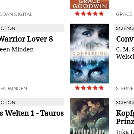
ODAN DIGITAL
GRACE
ICTION
SCIENC
 Warrior Lover 8
Conv
reen Minden
C. M.
Welsc
EEN MINDEN
STERNE
ICTION
SCIENC
s Welten 1 - Tauros
Kopfg
Prinz
Inka 