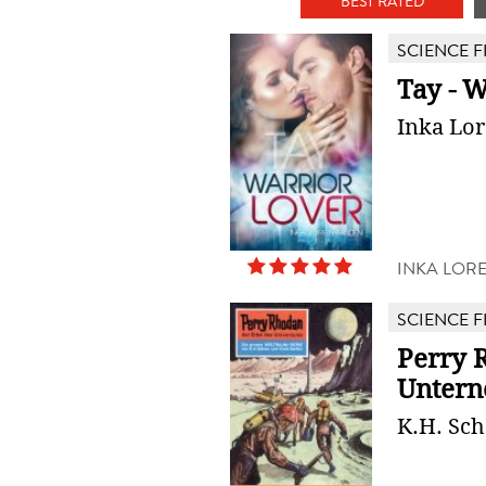
BEST RATED
SCIENCE F
Tay - W
Inka Lo
INKA LOR
SCIENCE F
Perry 
Untern
K.H. Sch