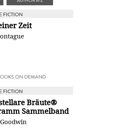
AUTHOR A-Z
E FICTION
iner Zeit
ontague
BOOKS ON DEMAND
E FICTION
stellare Bräute®
ramm Sammelband
 Goodwin