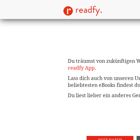
readfy.
Du träumst von zukünftigen We
readfy App
.
Lass dich auch von unseren U
beliebtesten eBooks findest d
Du liest lieber ein anderes G