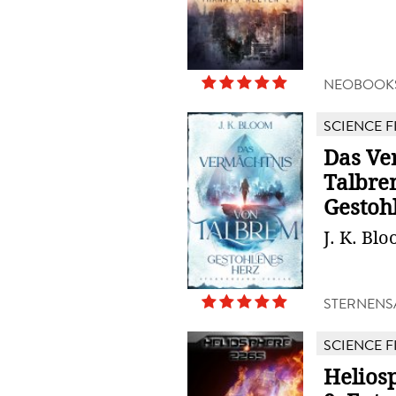
NEOBOOK
SCIENCE F
Das Ve
Talbre
Gestoh
J. K. Bl
STERNENS
SCIENCE F
Helios