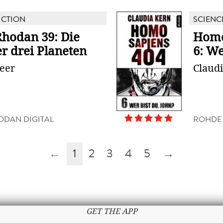
ICTION
SCIENC
Rhodan 39: Die
Homo
r drei Planeten
6: We
eer
Claud
ODAN DIGITAL
ROHDE
←
1
2
3
4
5
→
GET THE APP