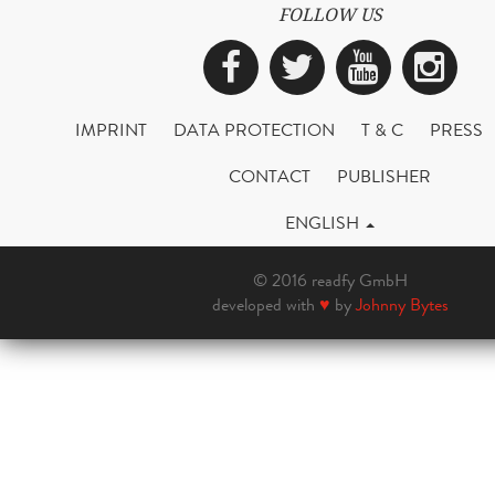
FOLLOW US
Facebook
Twitter
YouTub
Ins
IMPRINT
DATA PROTECTION
T & C
PRESS
CONTACT
PUBLISHER
ENGLISH
© 2016 readfy GmbH
developed with
♥
by
Johnny Bytes