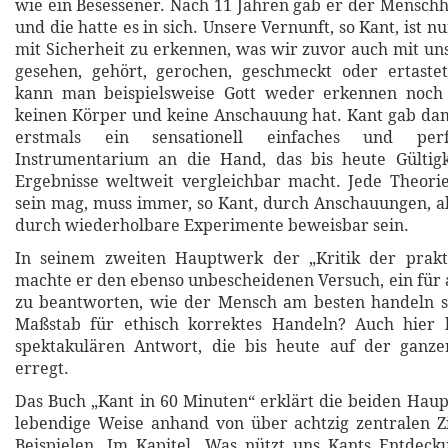
wie ein Besessener. Nach 11 Jahren gab er der Menschh
und die hatte es in sich. Unsere Vernunft, so Kant, ist nu
mit Sicherheit zu erkennen, was wir zuvor auch mit un
gesehen, gehört, gerochen, geschmeckt oder ertaste
kann man beispielsweise Gott weder erkennen noch
keinen Körper und keine Anschauung hat. Kant gab da
erstmals ein sensationell einfaches und perfe
Instrumentarium an die Hand, das bis heute Gültigk
Ergebnisse weltweit vergleichbar macht. Jede Theorie
sein mag, muss immer, so Kant, durch Anschauungen, al
durch wiederholbare Experimente beweisbar sein.
In seinem zweiten Hauptwerk der „Kritik der prakt
machte er den ebenso unbescheidenen Versuch, ein für a
zu beantworten, wie der Mensch am besten handeln so
Maßstab für ethisch korrektes Handeln? Auch hier
spektakulären Antwort, die bis heute auf der ganz
erregt.
Das Buch „Kant in 60 Minuten“ erklärt die beiden Hau
lebendige Weise anhand von über achtzig zentralen Z
Beispielen. Im Kapitel „Was nützt uns Kants Entdeck