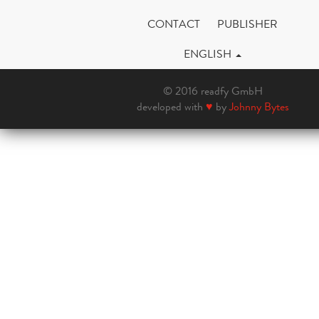
CONTACT
PUBLISHER
ENGLISH
© 2016 readfy GmbH
developed with
♥
by
Johnny Bytes