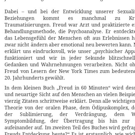
Dabei – und bei der Entwicklung unserer Sexuali
Beziehungen kommt es manchmal zu Kr
Traumatisierungen. Freud war Arzt und praktizierte e
Behandlungsmethode, die Psychoanalyse. Er entdeckte
das Lebensgefühl der Menschen oft aus Erlebnissen h
zwar nicht ändern aber emotional neu bewerten kann.
erklärt uns eindrucksvoll, wie unser „psychischer App
funktioniert und wir in jeder Sekunde blitzschnel
Gedanken und Wahrnehmungen verarbeiten. Nicht o
Freud von Lesern der New York Times zum bedeuten
20. Jahrhunderts gewählt.
In dem kleinen Buch „Freud in 60 Minuten“ wird dess
und neuartige Sicht auf den Menschen an vielen Beispi
vierzig Zitaten schrittweise erklärt. Denn alle wichtige
Theorie von der oralen Phase, dem Ödipuskomplex, de
der Sublimierung, der Verdrängung, dem Wi
Symptombildung, der Übertragung bis hin zur 
aufeinander auf. Im zweiten Teil des Buches wird gefra
Freuds Entdeckung heute?“ Es ist erstaunlich, wie wich