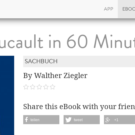
APP
EBO
ucault in 60 Minu
SACHBUCH
By Walther Ziegler
Share this eBook with your frien
teilen
tweet
+1