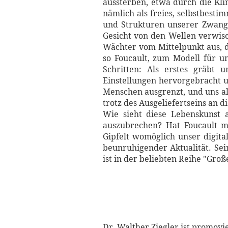
aussterben, etwa durch die Kl
nämlich als freies, selbstbesti
und Strukturen unserer Zwangsg
Gesicht von den Wellen verwisc
Wächter vom Mittelpunkt aus, di
so Foucault, zum Modell für u
Schritten: Als erstes gräbt 
Einstellungen hervorgebracht un
Menschen ausgrenzt, und uns all
trotz des Ausgeliefertseins an 
Wie sieht diese Lebenskunst a
auszubrechen? Hat Foucault m
Gipfelt womöglich unser digital
beunruhigender Aktualität. Sei
ist in der beliebten Reihe "Gro
Dr. Walther Ziegler ist promovi