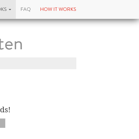
OKS
FAQ
HOW IT WORKS
ten
ds!