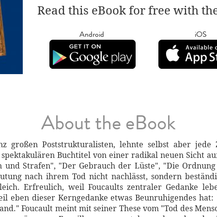
Read this eBook for free with th
Android
iOS
About the eBook
anz großen Poststrukturalisten, lehnte selbst aber jed
 spektakulären Buchtitel von einer radikal neuen Sicht au
n und Strafen", "Der Gebrauch der Lüste", "Die Ordnung 
utung nach ihrem Tod nicht nachlässt, sondern beständ
leich. Erfreulich, weil Foucaults zentraler Gedanke le
weil eben dieser Kerngedanke etwas Beunruhigendes hat:
and." Foucault meint mit seiner These vom "Tod des Mensch