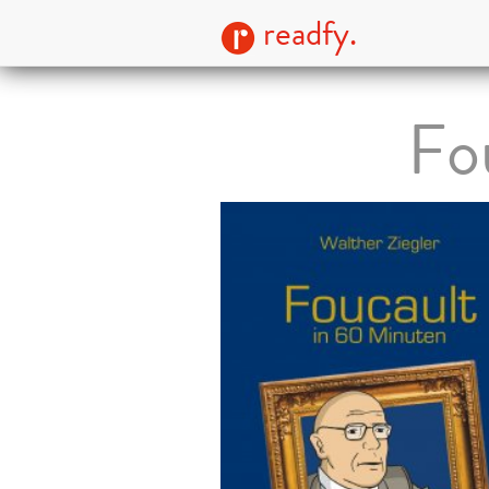
readfy.
Fo