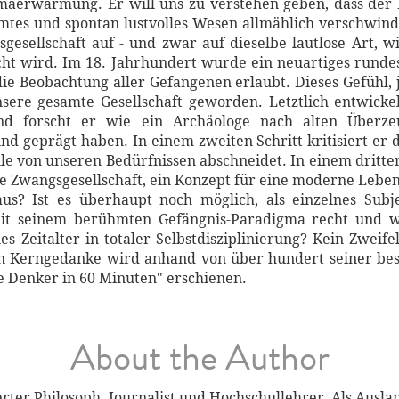
imaerwärmung. Er will uns zu verstehen geben, dass der 
mmtes und spontan lustvolles Wesen allmählich verschwinde
esellschaft auf - und zwar auf dieselbe lautlose Art, w
ht wird. Im 18. Jahrhundert wurde ein neuartiges runde
e Beobachtung aller Gefangenen erlaubt. Dieses Gefühl, je
nsere gesamte Gesellschaft geworden. Letztlich entwicke
und forscht er wie ein Archäologe nach alten Überz
d geprägt haben. In einem zweiten Schritt kritisiert er di
e von unseren Bedürfnissen abschneidet. In einem dritten
die Zwangsgesellschaft, ein Konzept für eine moderne Lebe
us? Ist es überhaupt noch möglich, als einzelnes Subj
it seinem berühmten Gefängnis-Paradigma recht und wi
es Zeitalter in totaler Selbstdisziplinierung? Kein Zweif
n Kerngedanke wird anhand von über hundert seiner best
ße Denker in 60 Minuten" erschienen.
About the Author
erter Philosoph, Journalist und Hochschullehrer. Als Aus