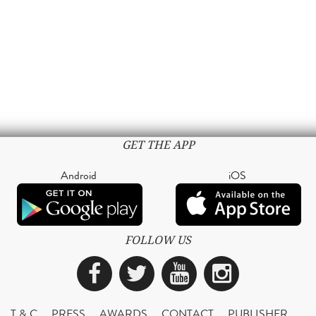
GET THE APP
Android
iOS
FOLLOW US
Facebook
Twitter
YouTube
Instagra
T & C
PRESS
AWARDS
CONTACT
PUBLISHER