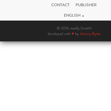
CONTACT
PUBLISHER
ENGLISH
© 2016 readfy GmbH
developed with
♥
by
Johnny Bytes