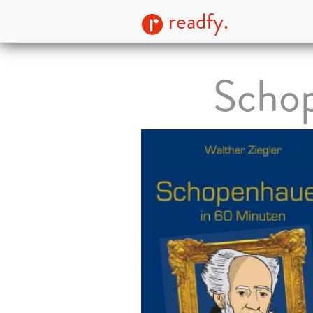
readfy.
Schop