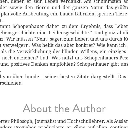
chen, denen er sein Leben verdankt. Am schlimmsten ab
der sowie den Tieren und der ganzen Natur das größte
planvolle Ausbeutung ein, bauen Fabriken, sperren Tiere 
e.
ommt Schopenhauer daher zu dem Ergebnis, dass Leben
 Lebensgeschichte eine Leidensgeschichte." Und ganz ähnl
nz. Wir müssen "Nein" sagen zum Leben und uns durch Ku
it verweigern. Was heißt das aber konkret? Wie kann ic
 als die Verwirklichung des blinden Willens, ein einzige
 noch entziehen? Und: Was nutzt uns Schopenhauers Pes
nd positives Denken empfohlen? Schopenhauer gibt uns
.
on über hundert seiner besten Zitate dargestellt. Das 
rschienen.
About the Author
erter Philosoph, Journalist und Hochschullehrer. Als Aus
nders ProSieben produzierte er Filme auf allen Kontin