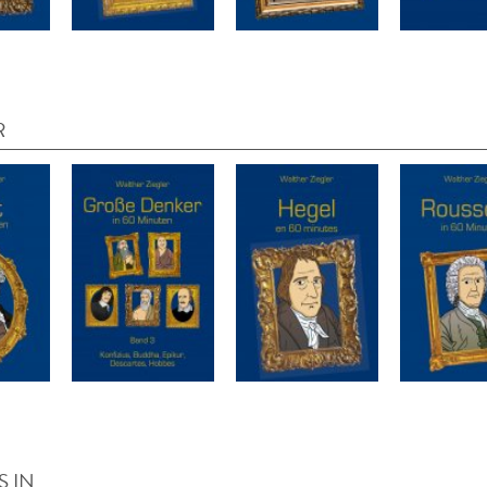
R
S IN