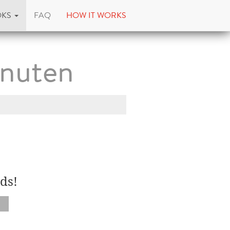
OKS
FAQ
HOW IT WORKS
inuten
ds!