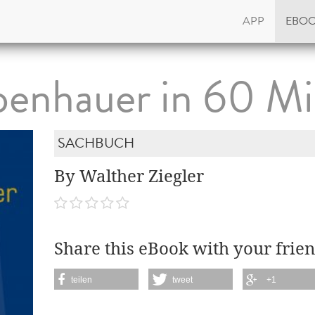
APP
EBO
enhauer in 60 M
SACHBUCH
By Walther Ziegler
Share this eBook with your frien
teilen
tweet
+1