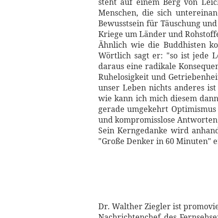
steht auf einem Berg von Lei
Menschen, die sich untereinan
Bewusstsein für Täuschung und 
Kriege um Länder und Rohstoff
Ähnlich wie die Buddhisten k
Wörtlich sagt er: "so ist jede
daraus eine radikale Konseque
Ruhelosigkeit und Getriebenhe
unser Leben nichts anderes ist
wie kann ich mich diesem dann
gerade umgekehrt Optimismus u
und kompromisslose Antworten
Sein Kerngedanke wird anhand v
"Große Denker in 60 Minuten" e
Dr. Walther Ziegler ist promovi
Nachrichtenchef des Fernsehse