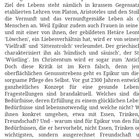
Ziel des Lebens steht nämlich in krassem Gegensa
etablierten Lehren von Platon, Aristoteles und den Sto
die Vernunft und das vernunftgemäße Leben als ob
Menschen an. Weil Epikur zudem auch Frauen in seine
und mit einer von ihnen, der gebildeten Hetäre Leon
'Löwchen', ein Liebesverhältnis hat, wird er von seine
'Vielfraß' und 'Sittenstrolch' verleumdet. Der griechi
charakterisiert ihn als 'hündisch und säuisch', der St
'Wüstling'. Im Christentum wird er sogar zum 'Antic
Doch diese Kritik ist im Kern falsch, denn jen
oberflächlichen Genussstrebens geht es Epikur um di
sorgsame Pflege des Selbst. Vor gut 2300 Jahren entwick
ganzheitliches Konzept für eine gesunde Leben
Fragestellungen sind brandaktuell. Welches sind d
Bedürfnisse, deren Erfüllung zu einem glücklichen Leb
Bedürfnisse sind lebensnotwendig und welche nicht? W
ihnen konkret umgehen, etwa mit Essen, Trinken,
Freundschaft? Und - warum sind für Epikur von den f
Bedürfnissen, die er hervorhebt, nicht Essen, Trinken 
wichtigsten, sondern ausgerechnet Freundschaft u