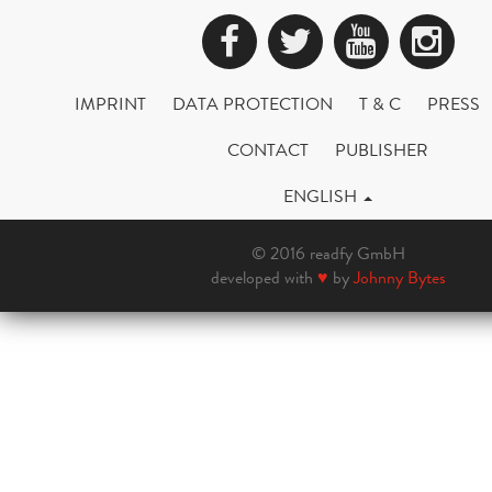
Facebook
Twitter
YouTub
Ins
IMPRINT
DATA PROTECTION
T & C
PRESS
CONTACT
PUBLISHER
ENGLISH
© 2016 readfy GmbH
developed with
♥
by
Johnny Bytes