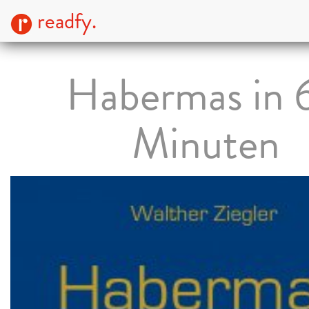
readfy.
Habermas in 
Minuten