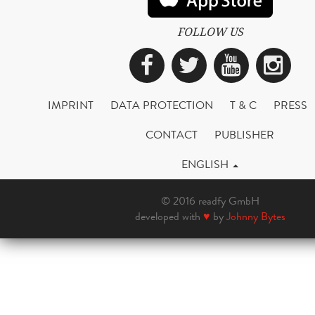
FOLLOW US
Facebook
Twitter
YouTub
Ins
IMPRINT
DATA PROTECTION
T & C
PRESS
CONTACT
PUBLISHER
ENGLISH
© 2016 readfy GmbH
developed with
♥
by
Johnny Bytes