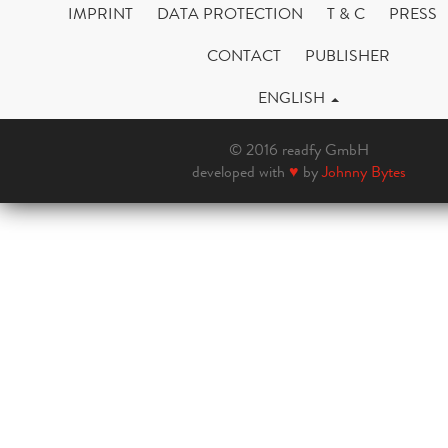
IMPRINT
DATA PROTECTION
T & C
PRESS
CONTACT
PUBLISHER
ENGLISH
© 2016 readfy GmbH
developed with
♥
by
Johnny Bytes