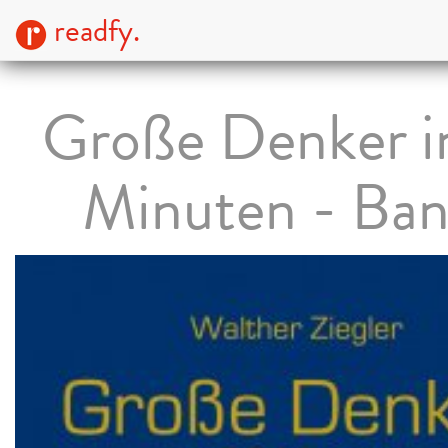
readfy.
Große Denker i
Minuten - Ban