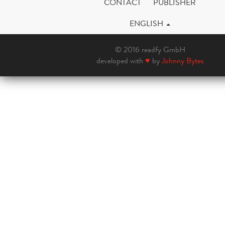
CONTACT
PUBLISHER
ENGLISH
© 2016 readfy GmbH
developed with
♥
by
Johnny Bytes