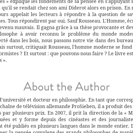
es » explique les fondements de sa pensée en s'appuyant s
 qu'il se rendait chez son ami Diderot alors en prison. En m
rs appelait les lecteurs à répondre à la question de sav
. Tous répondirent par oui. Sauf Rousseau. L'Homme, écrit-
t devenu mauvais. Il gagna grâce à sa thèse provocante et de
philosophe à avoir reconnu le problème du monde mode
erté dans les bois, nous passons notre vie dans des burea
Mais surtout, critiquait Rousseau, l'homme moderne se fond
mistes ? Et surtout : que pouvons-nous faire ? Le livre es
 ».
About the Author
d'université et docteur en philosophie. En tant que corresp
 chaîne de télévision allemande ProSieben, il a produit des f
par plusieurs prix. En 2007, il prit la direction de la 
uées et y forme depuis des cinéastes et des journalist
t été publiés en plusieurs langues dans le monde entier. D
umer la pensée complexe des grands philosophes de maniè