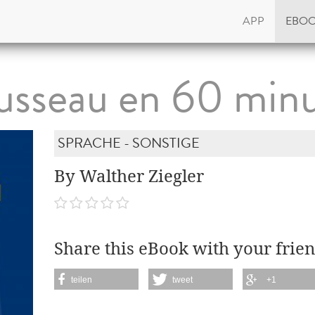
APP
EBO
usseau en 60 minu
SPRACHE - SONSTIGE
By Walther Ziegler
Share this eBook with your frien
teilen
tweet
+1