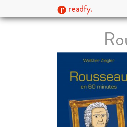
readfy.
Ro