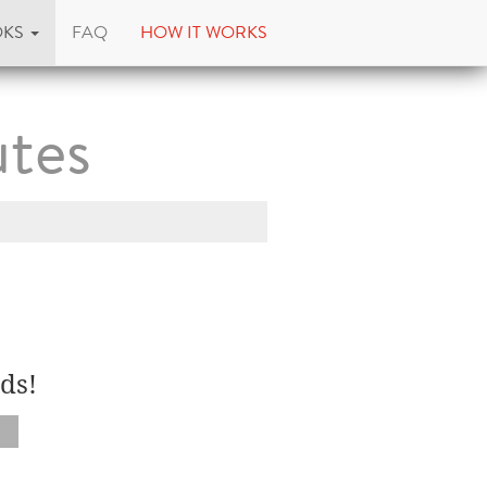
OKS
FAQ
HOW IT WORKS
tes
ds!