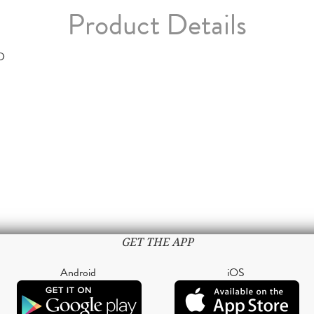
Product Details
D
GET THE APP
Android
iOS