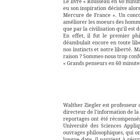
Le livre « Rousseau en 60 minut
eu son inspiration décisive alors
Mercure de France ». Un concou
améliorer les moeurs des hommes
que par la civilisation qu'il es
En effet, il fut le premier 
déambulait encore en toute lib
nos instincts et notre liberté. 
raison ? Sommes-nous trop confor
« Grands penseurs en 60 minutes
Walther Ziegler est professeur 
directeur de l'information de la
reportages ont été récompensés 
Université des Sciences Appliq
ouvrages philosophiques, qui on
longue date, il parvient à rés