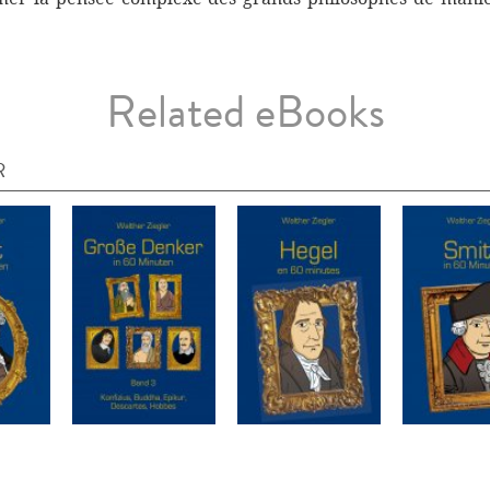
Related eBooks
R