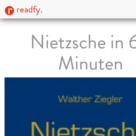
readfy.
Nietzsche in 
Minuten