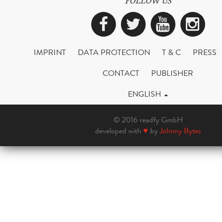
FOLLOW US
Facebook
Twitter
YouTub
Ins
IMPRINT
DATA PROTECTION
T & C
PRESS
CONTACT
PUBLISHER
ENGLISH
© 2016 readfy GmbH
developed with
♥
by
Johnny Bytes