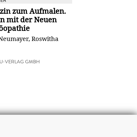
BER
zin zum Aufmalen.
en mit der Neuen
opathie
 Neumayer, Roswitha
U-VERLAG GMBH