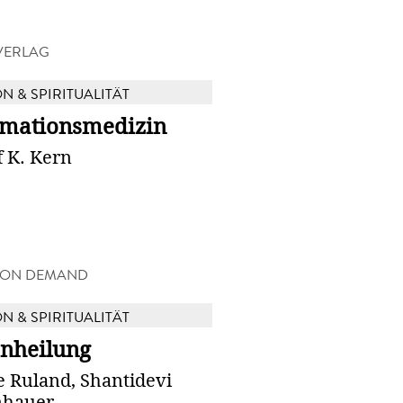
VERLAG
N & SPIRITUALITÄT
rmationsmedizin
 K. Kern
 ON DEMAND
N & SPIRITUALITÄT
nheilung
e Ruland, Shantidevi
nhauer