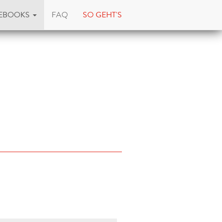
EBOOKS
FAQ
SO GEHT'S