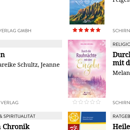
VERLAG GMBH
SCHIRN
RELIGIO
en
Durc
mit 
reike Schultz, Jeanne
Melan
 VERLAG
SCHIRN
& SPIRITUALITÄT
RATGE
 Chronik
Heil