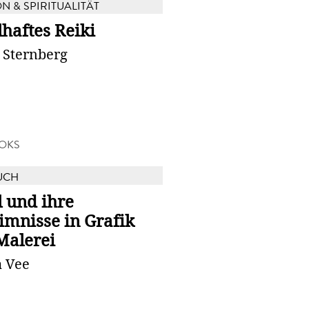
N & SPIRITUALITÄT
haftes Reiki
 Sternberg
OKS
UCH
 und ihre
imnisse in Grafik
Malerei
a Vee