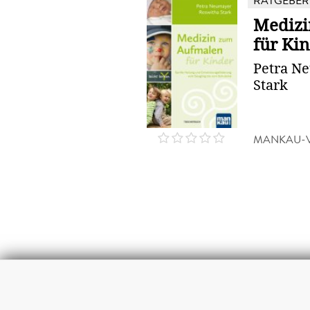
RATGEBER
Medizi
für Ki
Petra N
Stark
MANKAU-