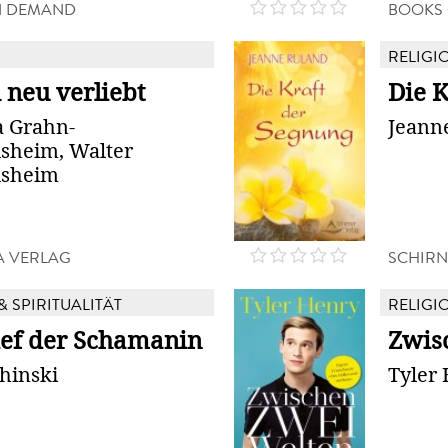
N DEMAND
BOOKS
RELIGIO
 neu verliebt
Die K
a Grahn-
Jeann
heim, Walter
sheim
 VERLAG
SCHIRN
& SPIRITUALITÄT
RELIGIO
ief der Schamanin
Zwis
hinski
Tyler