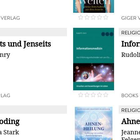
 VERLAG
GIGER 
RELIGIO
ts und Jenseits
Info
enry
Rudolf
RLAG
BOOKS
RELIGIO
coding
Ahne
 Stark
Jeann
Felge