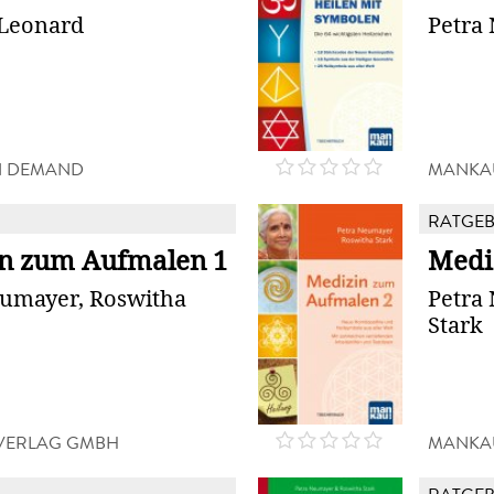
 Leonard
Petra
N DEMAND
MANKA
RATGE
n zum Aufmalen 1
Medi
eumayer, Roswitha
Petra
Stark
VERLAG GMBH
MANKA