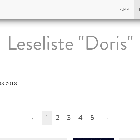
APP
Leseliste "Doris"
.08.2018
←
1
2
3
4
5
→