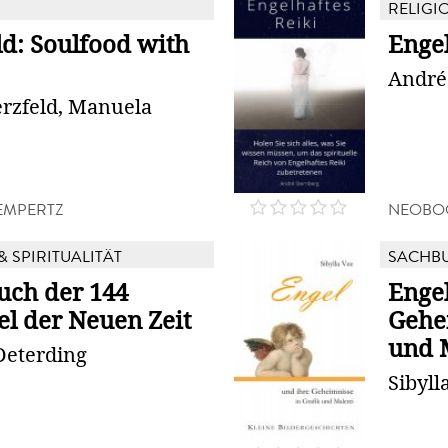
RELIGIO
ld: Soulfood with
Engel
André
erzfeld, Manuela
LEMPERTZ
NEOBO
& SPIRITUALITÄT
SACHB
ch der 144
Engel
el der Neuen Zeit
Gehe
und 
Deterding
Sibyll