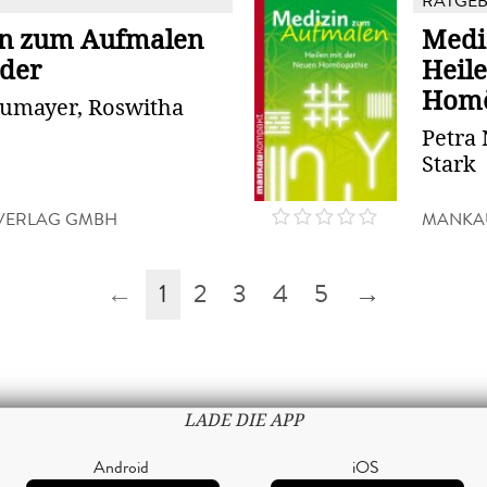
RATGE
n zum Aufmalen
Medi
nder
Heil
Homö
eumayer, Roswitha
Petra
Stark
VERLAG GMBH
MANKA
←
1
2
3
4
5
→
LADE DIE APP
Android
iOS