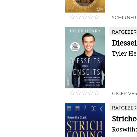
SCHIRNER
RATGEBER
Diessei
Tyler H
GIGER VE
RATGEBER
Strich
Roswitha