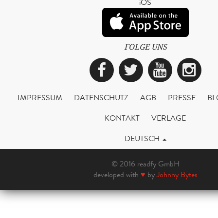
iOS
FOLGE UNS
Facebook
Twitter
YouTub
Ins
IMPRESSUM
DATENSCHUTZ
AGB
PRESSE
BL
KONTAKT
VERLAGE
DEUTSCH
© 2016 readfy GmbH
developed with
♥
by
Johnny Bytes