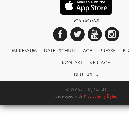
FOLGE UNS
Facebook
Twitter
YouTub
Ins
IMPRESSUM
DATENSCHUTZ
AGB
PRESSE
BL
KONTAKT
VERLAGE
DEUTSCH
© 2016 readfy GmbH
developed with
♥
by
Johnny Bytes