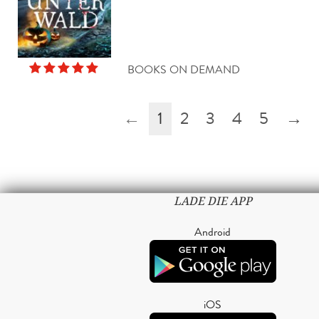
BOOKS ON DEMAND
←
1
2
3
4
5
→
LADE DIE APP
Android
iOS