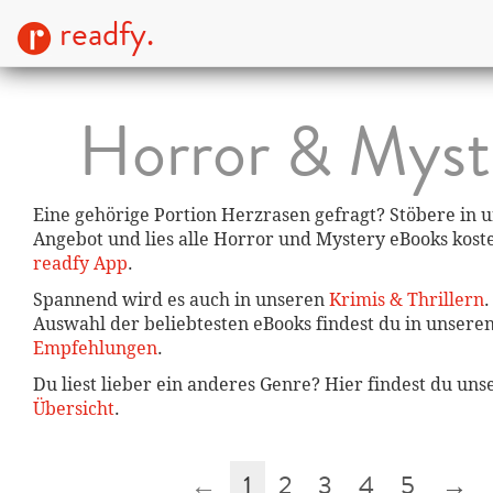
readfy.
Horror & Myst
Eine gehörige Portion Herzrasen gefragt? Stöbere in
Angebot und lies alle Horror und Mystery eBooks kost
readfy App
.
Spannend wird es auch in unseren
Krimis & Thrillern
.
Auswahl der beliebtesten eBooks findest du in unsere
Empfehlungen
.
Du liest lieber ein anderes Genre? Hier findest du un
Übersicht
.
←
1
2
3
4
5
→