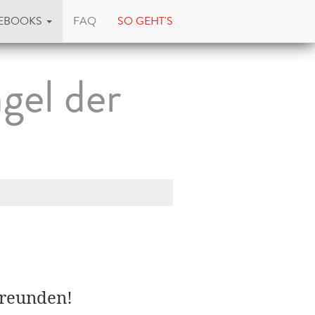
EBOOKS
FAQ
SO GEHT'S
gel der
Freunden!