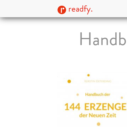
readfy.
Handbu