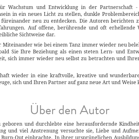
für Wachstum und Entwicklung in der Partnerschaft
in in ein neues Licht zu stellen, dunkle Problembereich
 füreinander neu zu entdecken. Die Autoren berichten 
fahrungen. Auf offene, berührende und oft erhellende W
ibliche Sichtweise dar.
 Ihr Miteinander wie bei einem Tanz immer wieder neu be
bald Sie Ihre Beziehung als einen steten Lern- und Entwi
ereit, sich immer wieder neu selbst zu betrachten und Ih
haft wieder in eine kraftvolle, kreative und wunderbar
euge, sich und Ihren Partner auf ganz neue Art und Weise 
Über den Autor
 geboren und durchlebte eine herausfordernde Kindheit, 
tung und viel Anstrenung versuchte sie, Liebe und Aufm
 Burn-Out einbrachte. In ihrer ursprünglichen Ausbildung 