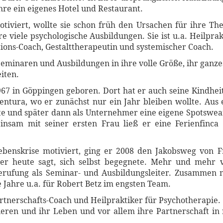
ahre ein eigenes Hotel und Restaurant.
otiviert, wollte sie schon früh den Ursachen für ihre 
 viele psychologische Ausbildungen. Sie ist u.a. Heilpra
ions-Coach, Gestalttherapeutin und systemischer Coach.
 Seminaren und Ausbildungen in ihre volle Größe, ihr ganzes
iten.
 in Göppingen geboren. Dort hat er auch seine Kindheit
entura, wo er zunächst nur ein Jahr bleiben wollte. Aus
ete und später dann als Unternehmer eine eigene Spotswe
nsam mit seiner ersten Frau ließ er eine Ferienfinca 
benskrise motiviert, ging er 2008 den Jakobsweg von F
er heute sagt, sich selbst begegnete. Mehr und mehr 
erufung als Seminar- und Ausbildungsleiter. Zusammen m
 Jahre u.a. für Robert Betz im engsten Team.
artnerschafts-Coach und Heilpraktiker für Psychotherapie.
rieren und ihr Leben und vor allem ihre Partnerschaft in