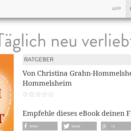
APP
Täglich neu verlieb
RATGEBER
Von Christina Grahn-Hommelshe
Hommelsheim
Empfehle dieses eBook deinen 
teilen
tweet
+1