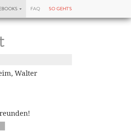
EBOOKS
FAQ
SO GEHT'S
t
im, Walter
Freunden!