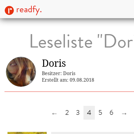
readfy.
Leseliste "Dor
Doris
Besitzer: Doris
Erstellt am: 09.08.2018
←
2
3
4
5
6
→