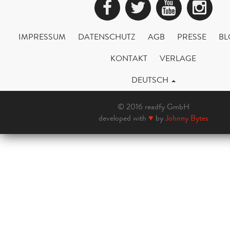
Facebook
Twitter
YouTub
Ins
IMPRESSUM
DATENSCHUTZ
AGB
PRESSE
BL
KONTAKT
VERLAGE
DEUTSCH
© 2016 readfy GmbH
developed with
♥
by
Johnny Bytes