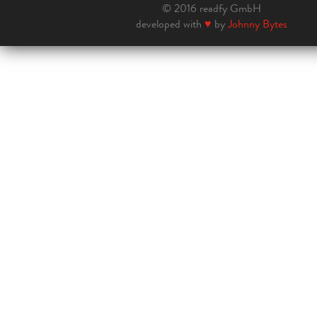
© 2016 readfy GmbH
developed with
♥
by
Johnny Bytes