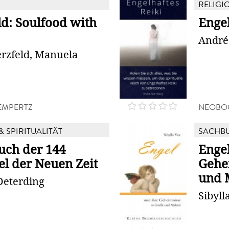
RELIGIO
ld: Soulfood with
Engel
André
erzfeld, Manuela
LEMPERTZ
NEOBO
& SPIRITUALITÄT
SACHB
ch der 144
Engel
el der Neuen Zeit
Gehe
und 
Deterding
Sibyll