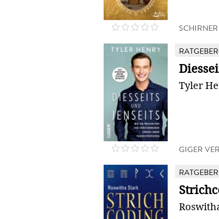
SCHIRNER
RATGEBER
Diessei
Tyler H
GIGER VE
RATGEBER
Strich
Roswitha