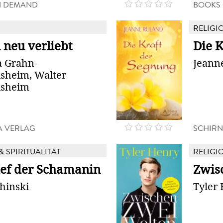
N DEMAND
BOOKS
RELIGIO
 neu verliebt
Die K
a Grahn-
Jeann
heim, Walter
sheim
 VERLAG
SCHIRN
& SPIRITUALITÄT
RELIGIO
ief der Schamanin
Zwis
hinski
Tyler