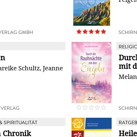
VERLAG GMBH
SCHIRN
RELIGIO
en
Durc
mit 
reike Schultz, Jeanne
Melan
 VERLAG
SCHIRN
& SPIRITUALITÄT
RATGE
 Chronik
Heil