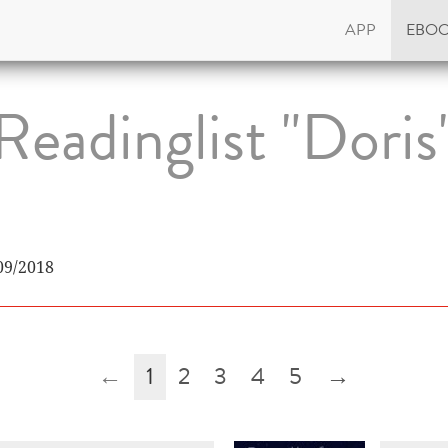
APP
EBO
Readinglist "Doris
09/2018
←
1
2
3
4
5
→