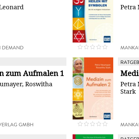
 Leonard
Petra
N DEMAND
MANKA
RATGE
n zum Aufmalen 1
Medi
eumayer, Roswitha
Petra
Stark
VERLAG GMBH
MANKA