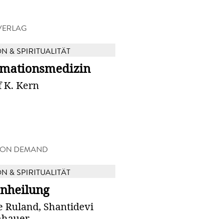
VERLAG
N & SPIRITUALITÄT
rmationsmedizin
 K. Kern
 ON DEMAND
N & SPIRITUALITÄT
nheilung
e Ruland, Shantidevi
nhauer