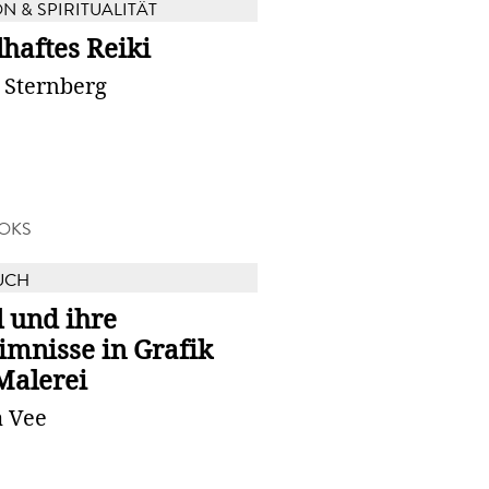
N & SPIRITUALITÄT
haftes Reiki
 Sternberg
OKS
UCH
 und ihre
imnisse in Grafik
Malerei
a Vee