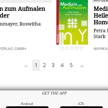
RATGE
n zum Aufmalen
Medi
nder
Heil
Homö
eumayer, Roswitha
Petra
Stark
VERLAG GMBH
MANKA
←
1
2
3
4
5
→
GET THE APP
Android
iOS