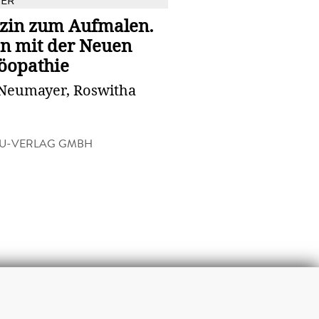
BER
zin zum Aufmalen.
en mit der Neuen
opathie
 Neumayer, Roswitha
U-VERLAG GMBH