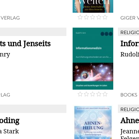
 VERLAG
GIGER 
RELIGIO
ts und Jenseits
Info
enry
Rudolf
RLAG
BOOKS
RELIGIO
coding
Ahne
 Stark
Jeann
Felge