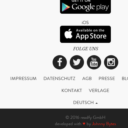
iOS
FOLGE UNS
Facebook
Twitter
YouTub
Ins
IMPRESSUM
DATENSCHUTZ
AGB
PRESSE
BL
KONTAKT
VERLAGE
DEUTSCH
© 2016 readfy GmbH
developed with
♥
by
Johnny Bytes