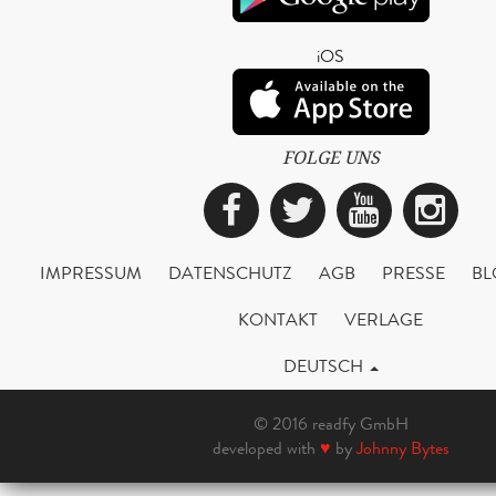
iOS
FOLGE UNS
Facebook
Twitter
YouTub
Ins
IMPRESSUM
DATENSCHUTZ
AGB
PRESSE
BL
KONTAKT
VERLAGE
DEUTSCH
© 2016 readfy GmbH
developed with
♥
by
Johnny Bytes