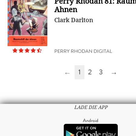
Perry Rhodan 81: Raum
Ahnen
Clark Darlton
PERRY RHODAN DIGITAL
←
1
2
3
→
LADE DIE APP
Android