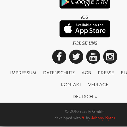
iOS
FOLGE UNS
Facebook
Twitter
YouTub
Ins
IMPRESSUM
DATENSCHUTZ
AGB
PRESSE
BL
KONTAKT
VERLAGE
DEUTSCH
© 2016 readfy GmbH
developed with
♥
by
Johnny Bytes