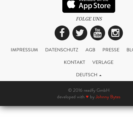
FOLGE UNS
Facebook
Twitter
YouTub
Ins
IMPRESSUM
DATENSCHUTZ
AGB
PRESSE
BL
KONTAKT
VERLAGE
DEUTSCH
© 2016 readfy GmbH
developed with
♥
by
Johnny Bytes