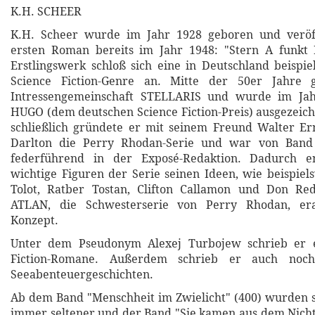
K.H. SCHEER
K.H. Scheer wurde im Jahr 1928 geboren und veröff
ersten Roman bereits im Jahr 1948: "Stern A funkt H
Erstlingswerk schloß sich eine in Deutschland beispie
Science Fiction-Genre an. Mitte der 50er Jahre 
Intressengemeinschaft STELLARIS und wurde im Ja
HUGO (dem deutschen Science Fiction-Preis) ausgezeich
schließlich gründete er mit seinem Freund Walter Ern
Darlton die Perry Rhodan-Serie und war von Band
federführend in der Exposé-Redaktion. Dadurch en
wichtige Figuren der Serie seinen Ideen, wie beispiels
Tolot, Ratber Tostan, Clifton Callamon und Don Re
ATLAN, die Schwesterserie von Perry Rhodan, era
Konzept.
Unter dem Pseudonym Alexej Turbojew schrieb er e
Fiction-Romane. Außerdem schrieb er auch noch
Seeabenteuergeschichten.
Ab dem Band "Menschheit im Zwielicht" (400) wurden 
immer seltener und der Band "Sie kamen aus dem Nichts"