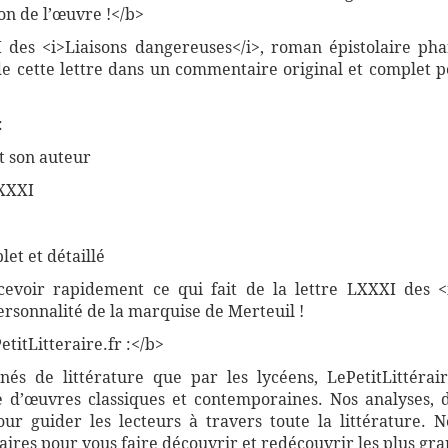
n de l’œuvre !</b>
 des <i>Liaisons dangereuses</i>, roman épistolaire phar
 de cette lettre dans un commentaire original et complet 
:
t son auteur
LXXXI
et et détaillé
rcevoir rapidement ce qui fait de la lettre LXXXI des <
ersonnalité de la marquise de Merteuil !
titLitteraire.fr :</b>
nnés de littérature que par les lycéens, LePetitLittér
 d’œuvres classiques et contemporaines. Nos analyses, 
r guider les lecteurs à travers toute la littérature. 
ires pour vous faire découvrir et redécouvrir les plus gra