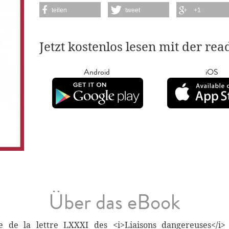
teilen
tweet
+1
Jetzt kostenlos lesen mit der re
Android
iOS
Über das eBook
se de la lettre LXXXI des <i>Liaisons dangereuses</i