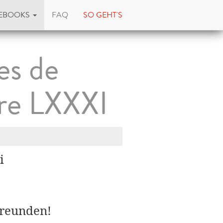
EBOOKS
FAQ
SO GEHT'S
es de
tre LXXXI
i
Freunden!