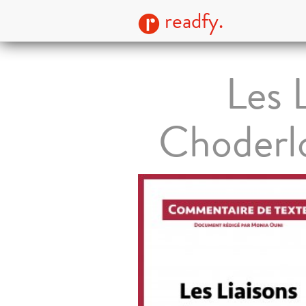
readfy.
Les 
Choderlo