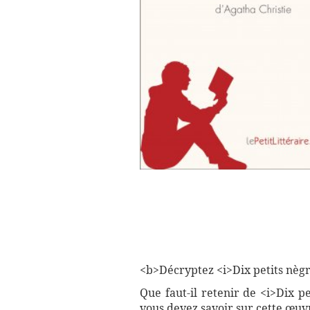
<b>Décryptez <i>Dix petits nègre
Que faut-il retenir de <i>Dix pe
vous devez savoir sur cette œuv