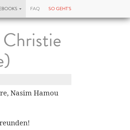
EBOOKS
FAQ
SO GEHT'S
 Christie
e)
aire, Nasim Hamou
Freunden!