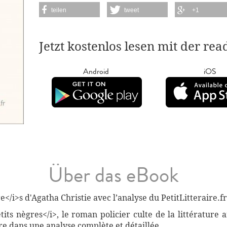
teilen
tweet
+1
Jetzt kostenlos lesen mit der re
Android
iOS
Über das eBook
</i>s d'Agatha Christie avec l’analyse du PetitLitteraire.fr
tits nègres</i>, le roman policier culte de la littérature
re dans une analyse complète et détaillée.