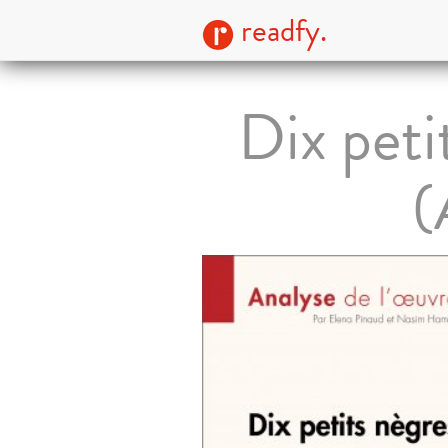
readfy.
Dix peti
(