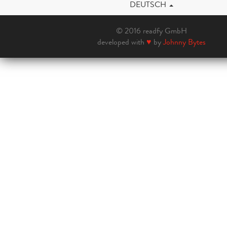
DEUTSCH
© 2016 readfy GmbH
developed with
♥
by
Johnny Bytes