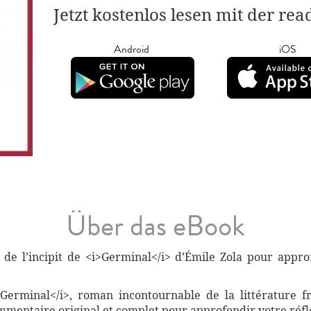
Jetzt kostenlos lesen mit der re
Android
iOS
Über das eBook
 de l’incipit de <i>Germinal</i> d’Émile Zola pour app
>Germinal</i>, roman incontournable de la littérature f
commentaire original et complet pour approfondir votre réfle