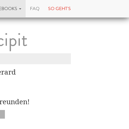
EBOOKS
FAQ
SO GEHT'S
ipit
erard
Freunden!