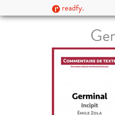
readfy.
Ger