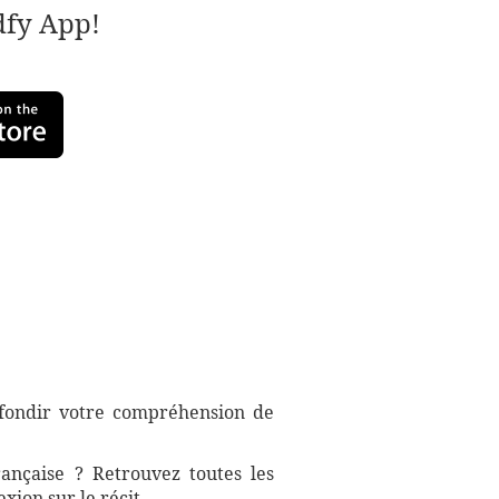
adfy App!
rofondir votre compréhension de
rançaise ? Retrouvez toutes les
xion sur le récit.