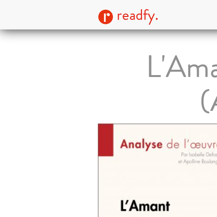
readfy.
L'Ama
(