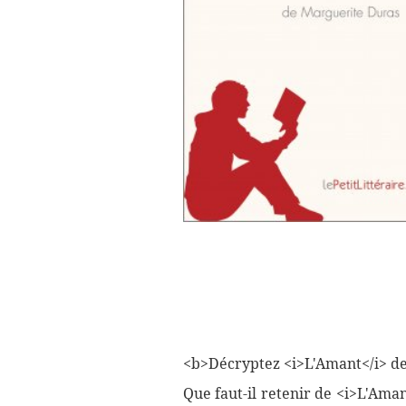
<b>Décryptez <i>L'Amant</i> de 
Que faut-il retenir de <i>L'Ama