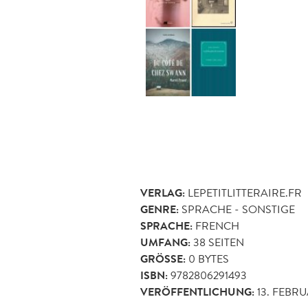
VERLAG:
LEPETITLITTERAIRE.FR
GENRE:
SPRACHE - SONSTIGE
SPRACHE:
FRENCH
UMFANG:
38
SEITEN
GRÖSSE:
0 BYTES
ISBN:
9782806291493
VERÖFFENTLICHUNG:
13. FEBRU