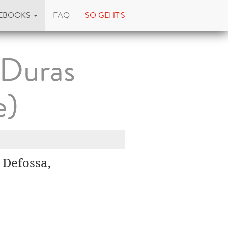
EBOOKS
FAQ
SO GEHT'S
 Duras
e)
 Defossa,