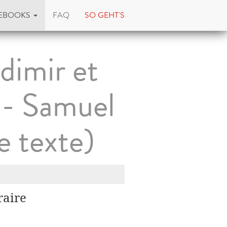
EBOOKS
FAQ
SO GEHT'S
dimir et
 - Samuel
 texte)
raire