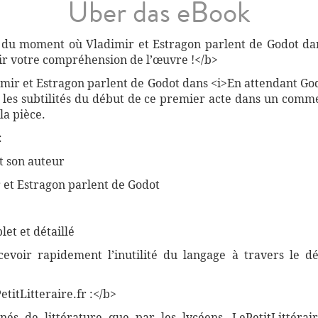
Über das eBook
 du moment où Vladimir et Estragon parlent de Godot da
r votre compréhension de l’œuvre !</b>
mir et Estragon parlent de Godot dans <i>En attendant Go
 les subtilités du début de ce premier acte dans un comm
la pièce.
:
t son auteur
ir et Estragon parlent de Godot
et et détaillé
rcevoir rapidement l’inutilité du langage à travers le 
titLitteraire.fr :</b>
nnés de littérature que par les lycéens, LePetitLittér