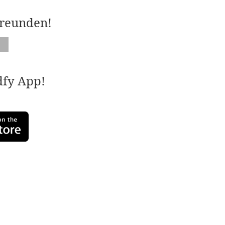
Freunden!
adfy App!