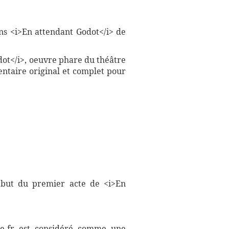
ns <i>En attendant Godot</i> de
dot</i>, oeuvre phare du théâtre
entaire original et complet pour
début du premier acte de <i>En
aire.fr est considéré comme une