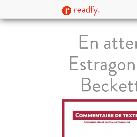
readfy.
En atte
Estragon
Becket