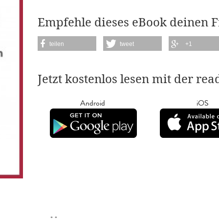
Empfehle dieses eBook deinen 
teilen
tweet
+1
Jetzt kostenlos lesen mit der re
Android
iOS