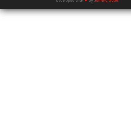
developed with
♥
by
Johnny Bytes