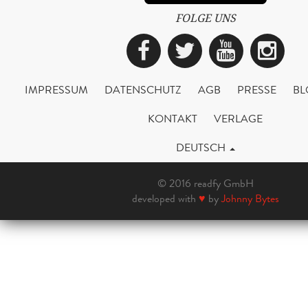
FOLGE UNS
Facebook
Twitter
YouTub
Ins
IMPRESSUM
DATENSCHUTZ
AGB
PRESSE
BL
KONTAKT
VERLAGE
DEUTSCH
© 2016 readfy GmbH
developed with
♥
by
Johnny Bytes