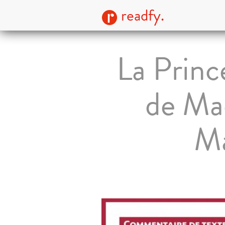
readfy.
La Princ
de Mad
Ma