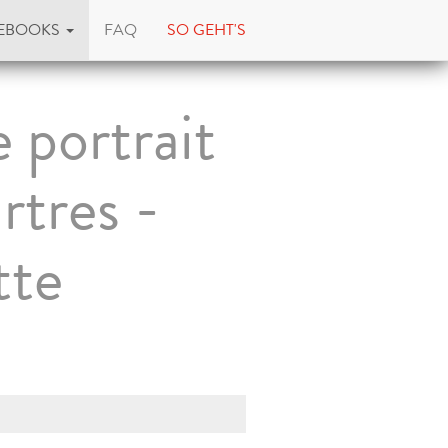
EBOOKS
FAQ
SO GEHT'S
 portrait
rtres -
tte