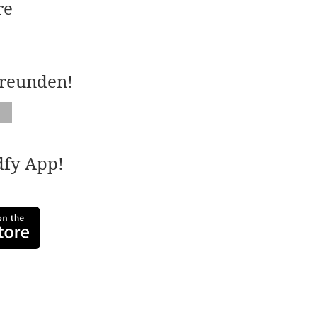
re
Freunden!
adfy App!