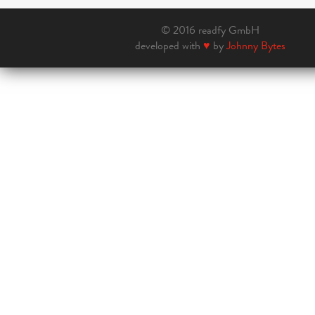
© 2016 readfy GmbH
developed with
♥
by
Johnny Bytes